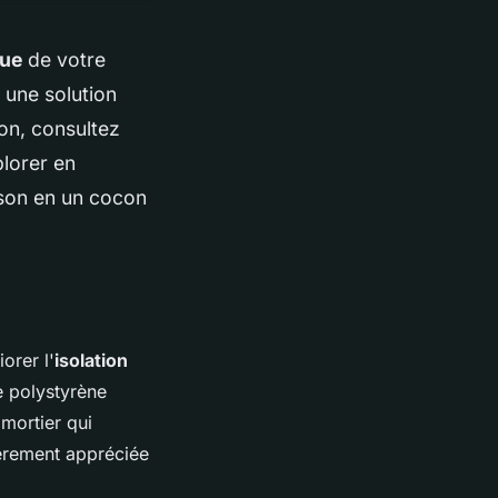
que
de votre
 une solution
ion, consultez
plorer en
son en un cocon
orer l'
isolation
e polystyrène
mortier qui
ièrement appréciée