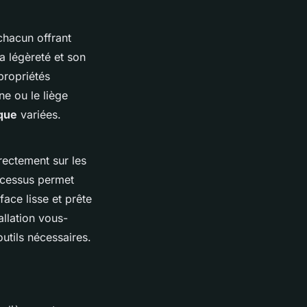
chacun offrant
a légèreté et son
propriétés
e ou le liège
ique
variées.
irectement sur les
ocessus permet
face lisse et prête
llation vous-
utils nécessaires.