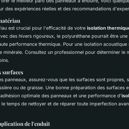
tirer le meilleur parti des panneaux à enduire, voici quelqu
ur des expériences réelles et des recommandations d'exper
matériau
au est crucial pour l'efficacité de votre
isolation thermiqu
vec des hivers rigoureux, le
polyuréthane
pourrait être une
aute performance thermique. Pour une isolation acoustique
ne minérale
. Consultez un professionnel pour déterminer le m
oins.
s surfaces
 les panneaux, assurez-vous que les surfaces sont propres, 
ière ou de graisse. Une bonne préparation des surfaces es
e adhésion optimale des panneaux et une performance d'
iso
 le temps de nettoyer et de réparer toute imperfection av
plication de l'enduit