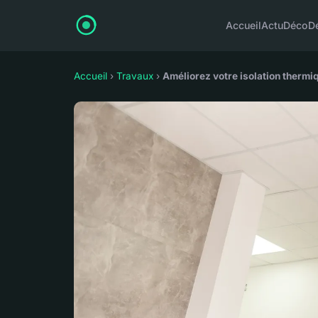
Accueil
Actu
Déco
D
Accueil
›
Travaux
›
Améliorez votre isolation therm