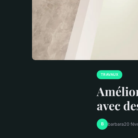
TRAVAUX
Amélior
avec de
B
barbara
20 fév