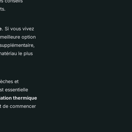
es conseils
ts.
e
. Si vous vivez
 meilleure option
 supplémentaire,
atériau le plus
sèches et
t essentielle
lation thermique
ant de commencer