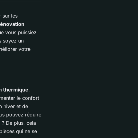
 sur les
rénovation
ue vous puissiez
us soyez un
méliorer votre
on thermique
.
gmenter le confort
n hiver et de
vous pouvez réduire
 ? De plus, cela
 pièces qui ne se