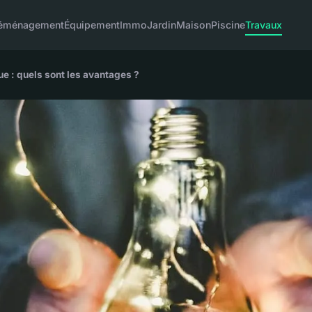
éménagement
Équipement
Immo
Jardin
Maison
Piscine
Travaux
e : quels sont les avantages ?