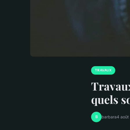
TRAVAUX
Travaux
quels s
B
barbara
4 août