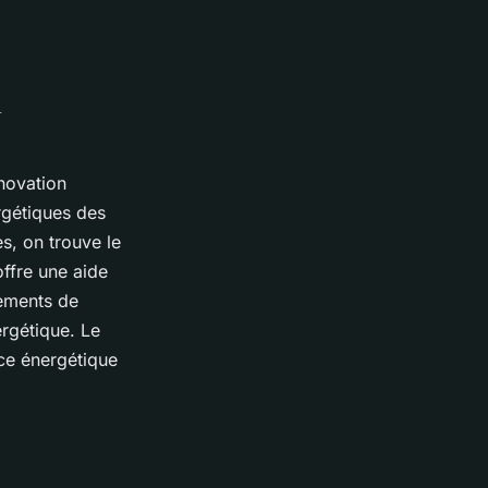
n
novation
rgétiques des
s, on trouve le
offre une aide
pements de
ergétique. Le
ce énergétique