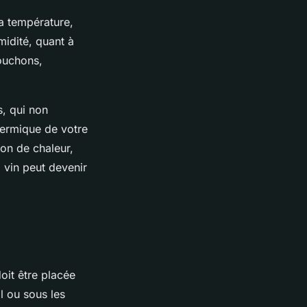
a température,
umidité, quant à
ouchons,
s, qui non
hermique de votre
on de chaleur,
à vin peut devenir
oit être placée
l ou sous les