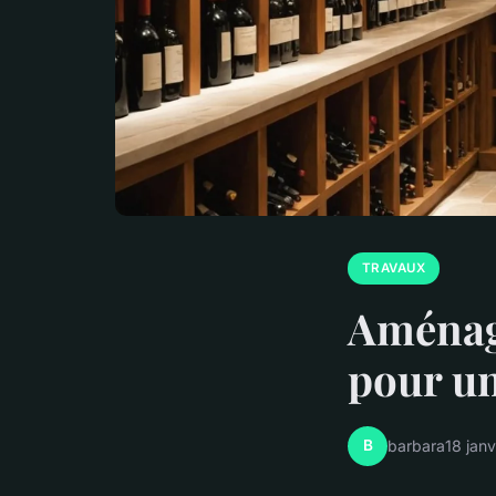
TRAVAUX
Aménage
pour un
B
barbara
18 jan