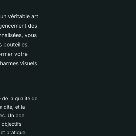
n véritable art
’agencement des
nnalisées, vous
 bouteilles,
ormer votre
charmes visuels.
 de la qualité de
idité, et la
les. Un bon
 objectifs
et pratique.