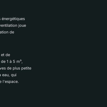
s énergétiques
entilation joue
ation de
 et de
de 1 à 5 m³,
ves de plus petite
à eau, qui
e l'espace.