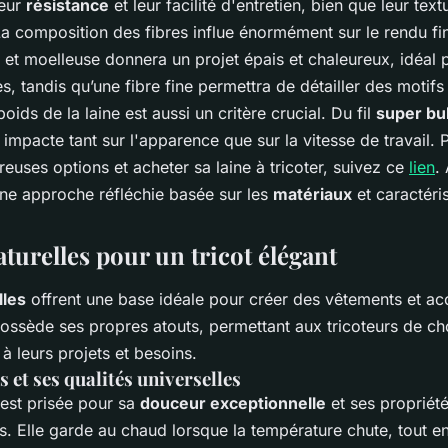
leur
résistance
et leur facilité d'entretien, bien que leur text
a composition des fibres influe énormément sur le rendu fin
 et moelleuse donnera un projet épais et chaleureux, idéal
s, tandis qu’une fibre fine permettra de détailler des motif
poids de la laine est aussi un critère crucial. Du fil
super bu
x impacte tant sur l'apparence que sur la vitesse de travail. 
euses options et acheter sa laine à tricoter, suivez ce
lien
.
ne approche réfléchie basée sur les
matériaux
et caractéris
aturelles pour un tricot élégant
lles
offrent une base idéale pour créer des vêtements et acc
ssède ses propres atouts, permettant aux tricoteurs de choi
à leurs projets et besoins.
 et ses qualités universelles
est prisée pour sa
douceur exceptionnelle
et ses propriét
s. Elle garde au chaud lorsque la température chute, tout en