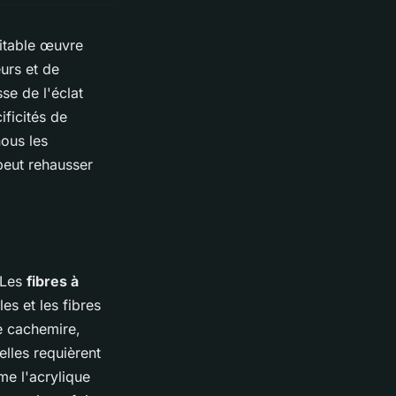
ritable œuvre
eurs et de
se de l'éclat
ificités de
nous les
peut rehausser
. Les
fibres à
es et les fibres
le cachemire,
elles requièrent
me l'acrylique