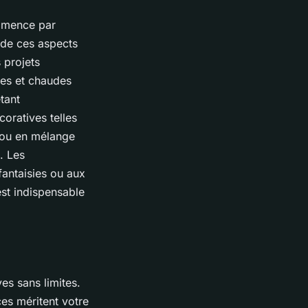
ommence par
n de ces aspects
s projets
ces et chaudes
tant
coratives telles
e ou en mélange
. Les
fantaisies ou aux
est indispensable
es sans limites.
ces méritent votre