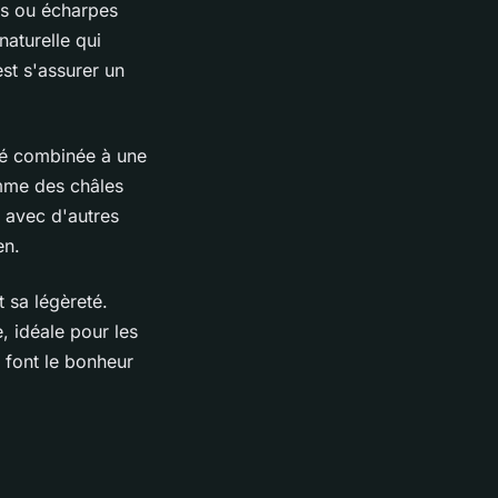
lls ou écharpes
naturelle qui
est s'assurer un
eté combinée à une
omme des châles
s avec d'autres
en.
t sa légèreté.
, idéale pour les
s font le bonheur