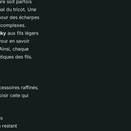
ure soit parfois
al du tricot. Une
 pour des écharpes
s complexes.
lky
aux fils légers
Pour en savoir
 Ainsi, chaque
tiques des fils.
essoires raffinés.
sir celle qui
és
 restant