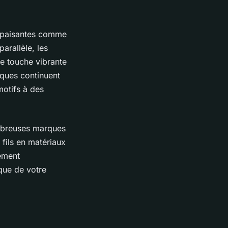
 apaisantes comme
arallèle, les
ne touche vibrante
iques continuent
otifs à des
mbreuses marques
fils en matériaux
ement
ique de votre