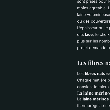
sont prisés pour 
moins agréable. L
laine volumineuse
ou des couverture
L’épaisseur ou le 
dits
lace
, le choi
plus sur les nombr
projet demande u
Les fibres n
Les
fibres nature
Chaque matière po
convient le mieux 
La laine mérinos
La
laine mérinos
thermorégulatrice