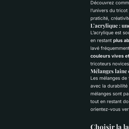
Découvrez comm
l’univers du tric
praticité, créativit
L’acrylique : u
L’acrylique est so
en restant
plus a
lavé fréquemment s
couleurs vives e
tricoteurs novices
Mélanges laine 
Les
mélanges de 
avec la durabilité
mélanges sont par
tout en restant do
orientez-vous ver
Choisir la l