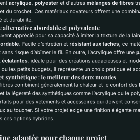
ent
acrylique
,
polyester
et d'autres
mélanges de fibres
tr
ot et du crochet. Ces matériaux novateurs offrent une combi
é et durabilité.
ne alternative abordable et polyvalente
uvent apprécié pour sa capacité à imiter la texture de la lain
bordable
. Facile d’entretien et
résistant aux taches
, ce maté
ans risque d’abîmer le fil. En outre, l’acrylique offre une
p
t éclatantes
, idéale pour des créations audacieuses et mod
 ou les petits budgets, il représente un choix pratique et ac
et synthétique : le meilleur des deux mondes
fibres
combinent généralement la chaleur et le confort des f
 et la légèreté des synthétiques comme l’acrylique ou le pol
faits pour des vêtements et accessoires qui doivent conser
ux au toucher. Si votre projet exige une finition élégante ma
s ces options hybrides.
aine adaptée pour chaque projet