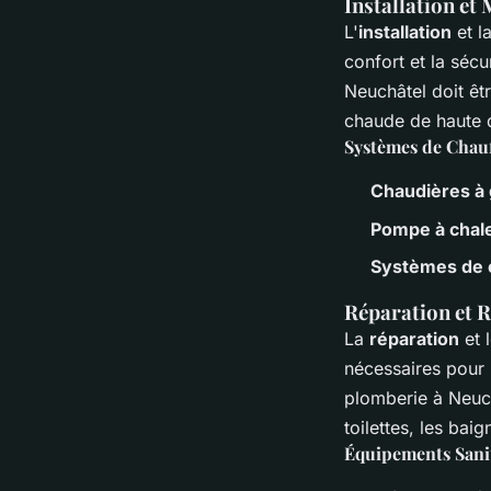
Installation et
L'
installation
et l
confort et la séc
Neuchâtel doit êt
chaude de haute q
Systèmes de Chau
Chaudières à
Pompe à chal
Systèmes de c
Réparation et 
La
réparation
et 
nécessaires pour m
plomberie à Neuch
toilettes, les baig
Équipements Sani