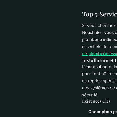
Top 5 Servi
Si vous cherchez 
Neuchâtel, vous êt
plomberie indispe
essentiels de plo
de plomberie esse
Installation et
L'
installation
et l
pour tout bâtimen
entreprise spécia
des systèmes de
sécurité.
Exigences Clés
Conception p