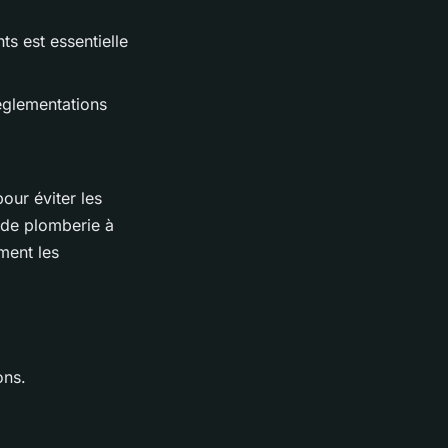
ts est essentielle
réglementations
our éviter les
 de plomberie à
ment les
ons.