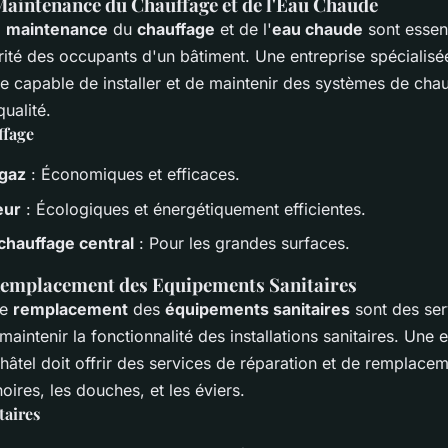
 Maintenance du Chauffage et de l'Eau Chaude
a
maintenance
du
chauffage
et de l'
eau chaude
sont essent
urité des occupants d'un bâtiment. Une entreprise spécialis
re capable de installer et de maintenir des systèmes de cha
ualité.
ffage
 gaz
: Économiques et efficaces.
eur
: Écologiques et énergétiquement efficientes.
hauffage central
: Pour les grandes surfaces.
Remplacement des Equipements Sanitaires
le
remplacement
des
équipements sanitaires
sont des ser
aintenir la fonctionnalité des installations sanitaires. Une 
âtel doit offrir des services de réparation et de remplacem
noires, les douches, et les éviers.
taires