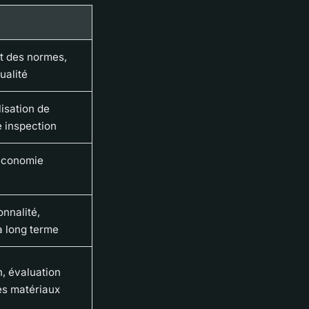
t des normes,
ualité
lisation de
 inspection
 économie
onnalité,
à long terme
n, évaluation
es matériaux