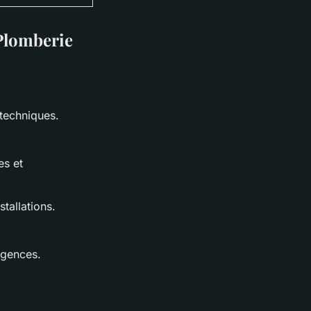
 Plomberie
 techniques.
es et
stallations.
rgences.