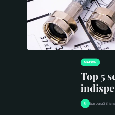
MAISON
Top 5 s
indispe
B
barbara
28 jan