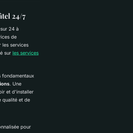
tel 24/7
 sur 24 à
vices de
 les services
lé sur
les services
s fondamentaux
ions
. Une
r et d'installer
qualité et de
onnalisée pour