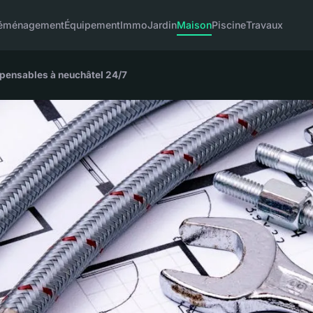
éménagement
Équipement
Immo
Jardin
Maison
Piscine
Travaux
spensables à neuchâtel 24/7