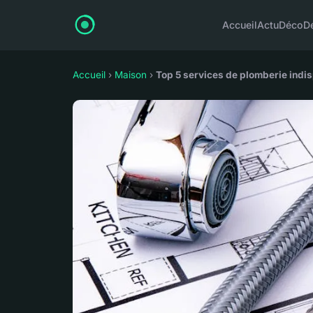
Accueil
Actu
Déco
D
Accueil
›
Maison
›
Top 5 services de plomberie indi